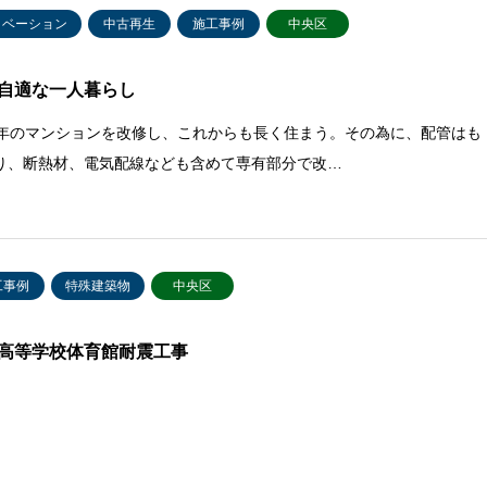
ノベーション
中古再生
施工事例
中央区
自適な一人暮らし
9年のマンションを改修し、これからも長く住まう。その為に、配管はも
り、断熱材、電気配線なども含めて専有部分で改…
工事例
特殊建築物
中央区
高等学校体育館耐震工事