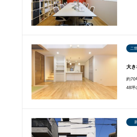
二
大き
約7
48