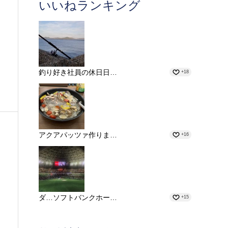
いいねランキング
釣り好き社員の休日日…
+18
アクアパッツァ作りま…
+16
ダ…ソフトバンクホー…
+15