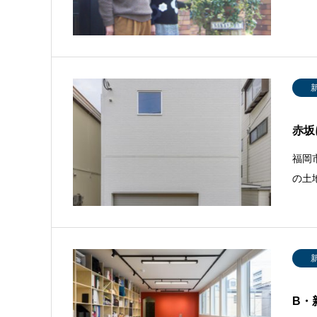
赤坂
福岡
の土
B・