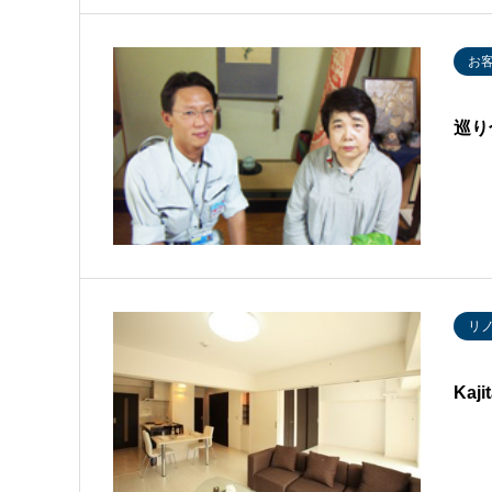
お
巡り
リ
Kaj