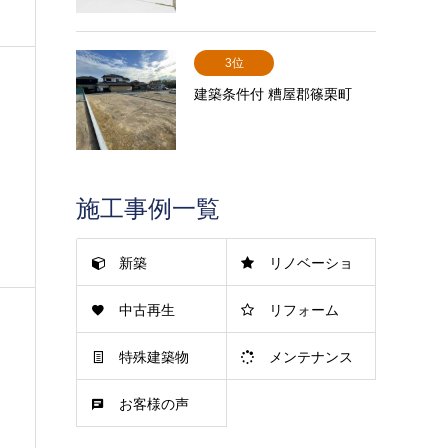
3位
建築条件付 糟屋郡篠栗町
施工事例一覧
新築
リノベーショ
中古再生
リフォーム
ン
特殊建築物
メンテナンス
お客様の声