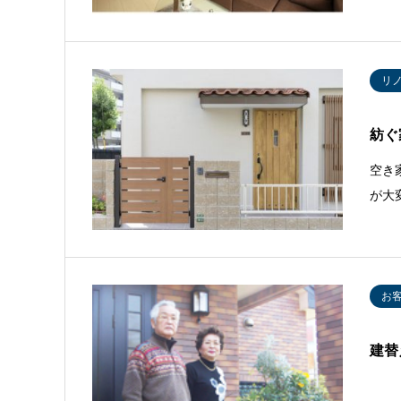
リ
紡ぐ
空き
が大
お
建替