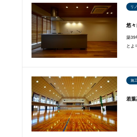
リ
悠々
築3
とよ
施
若葉