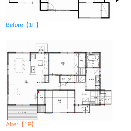
Before【1F】
After【1F】