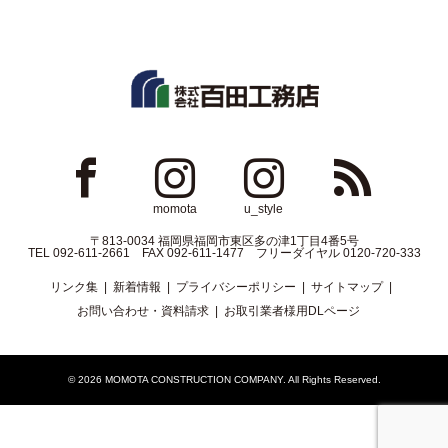
ok
Instagram
Instagram
RSS
momota
u_style
〒813-0034 福岡県福岡市東区多の津1丁目4番5号
TEL 092-611-2661 FAX 092-611-1477 フリーダイヤル 0120-720-333
リンク集
新着情報
プライバシーポリシー
サイトマップ
お問い合わせ・資料請求
お取引業者様用DLページ
© 2026
MOMOTA CONSTRUCTION COMPANY
. All Rights Reserved.