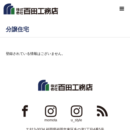
分譲住宅
登録されている情報はございません。
ok
Instagram
Instagram
RSS
momota
u_style
〒813-0034 福岡県福岡市東区多の津1丁目4番5号