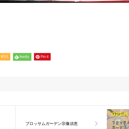
RSS
feedly
Pin it
ブロッサムガーデン宗像須恵