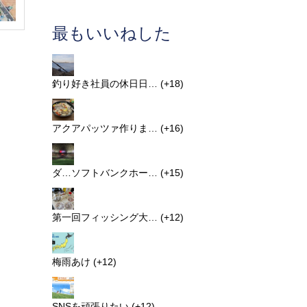
最もいいねした
釣り好き社員の休日日…
+18
アクアパッツァ作りま…
+16
ダ…ソフトバンクホー…
+15
第一回フィッシング大…
+12
梅雨あけ
+12
SNSを頑張りたい
+12