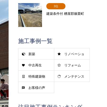
3位
建築条件付 糟屋郡篠栗町
施工事例一覧
新築
リノベーショ
中古再生
リフォーム
ン
特殊建築物
メンテナンス
お客様の声