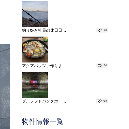
釣り好き社員の休日日…
+18
アクアパッツァ作りま…
+16
ダ…ソフトバンクホー…
+15
物件情報一覧