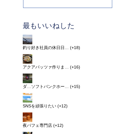
最もいいねした
釣り好き社員の休日日…
+18
アクアパッツァ作りま…
+16
ダ…ソフトバンクホー…
+15
SNSを頑張りたい
+12
夜パフェ専門店
+12