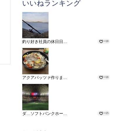
いいねランキング
釣り好き社員の休日日…
+18
アクアパッツァ作りま…
+16
ダ…ソフトバンクホー…
+15