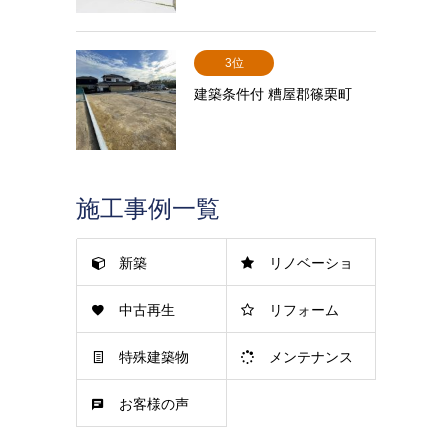
3位
建築条件付 糟屋郡篠栗町
施工事例一覧
新築
リノベーショ
中古再生
リフォーム
ン
特殊建築物
メンテナンス
お客様の声