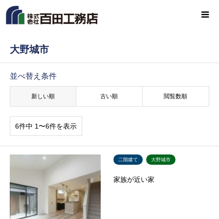
大野城市
並べ替え条件
新しい順
古い順
閲覧数順
6件中 1〜6件を表示
二階建て
大野城市
家族が近い家