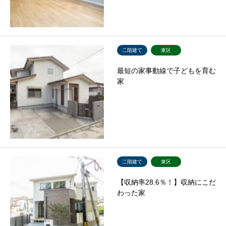
二階建て
東区
最短の家事動線で子どもを育む
家
二階建て
東区
【収納率28.6％！】収納にこだ
わった家