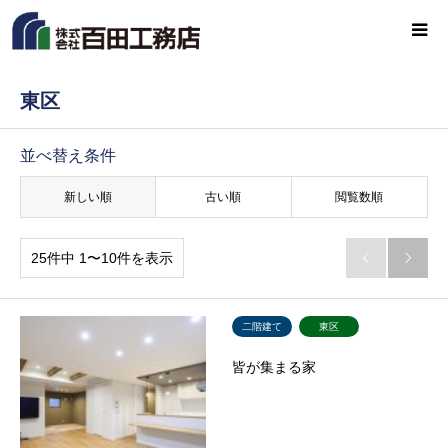
東区
並べ替え条件
新しい順
古い順
閲覧数順
25件中 1〜10件を表示


二階建て
東区
皆が集まる家