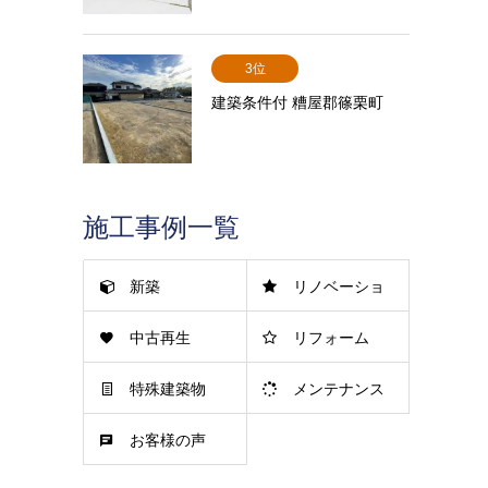
3位
建築条件付 糟屋郡篠栗町
施工事例一覧
新築
リノベーショ
中古再生
リフォーム
ン
特殊建築物
メンテナンス
お客様の声