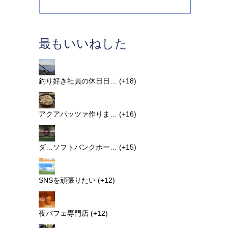
最もいいねした
釣り好き社員の休日日…
+18
アクアパッツァ作りま…
+16
ダ…ソフトバンクホー…
+15
SNSを頑張りたい
+12
夜パフェ専門店
+12