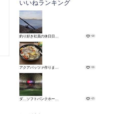
いいねランキング
釣り好き社員の休日日…
+18
アクアパッツァ作りま…
+16
ダ…ソフトバンクホー…
+15