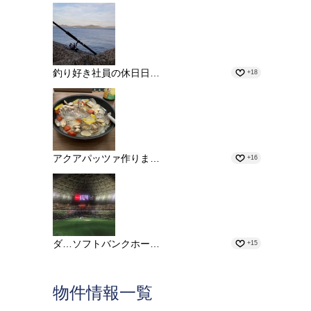
釣り好き社員の休日日…
+18
アクアパッツァ作りま…
+16
ダ…ソフトバンクホー…
+15
物件情報一覧