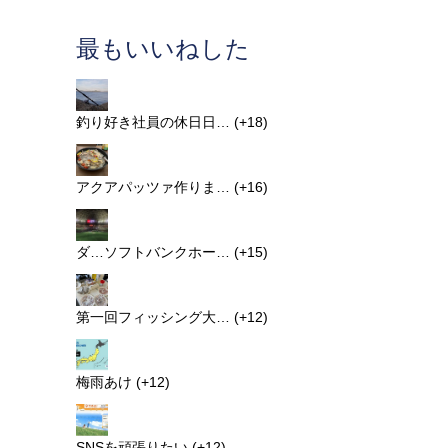
最もいいねした
釣り好き社員の休日日…
+18
アクアパッツァ作りま…
+16
ダ…ソフトバンクホー…
+15
第一回フィッシング大…
+12
梅雨あけ
+12
SNSを頑張りたい
+12