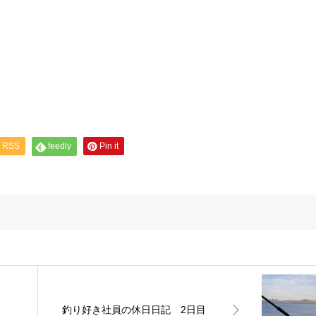
RSS
feedly
Pin it
釣り好き社員の休日日記 2日目