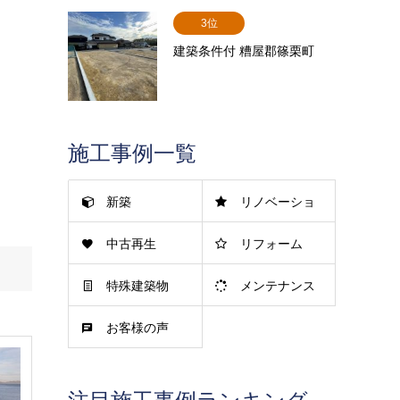
3位
建築条件付 糟屋郡篠栗町
施工事例一覧
新築
リノベーショ
中古再生
リフォーム
ン
特殊建築物
メンテナンス
お客様の声