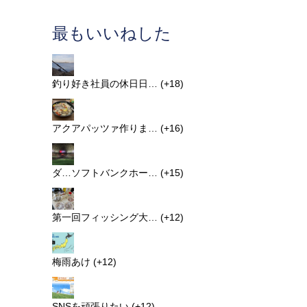
最もいいねした
釣り好き社員の休日日…
+18
アクアパッツァ作りま…
+16
ダ…ソフトバンクホー…
+15
第一回フィッシング大…
+12
梅雨あけ
+12
SNSを頑張りたい
+12