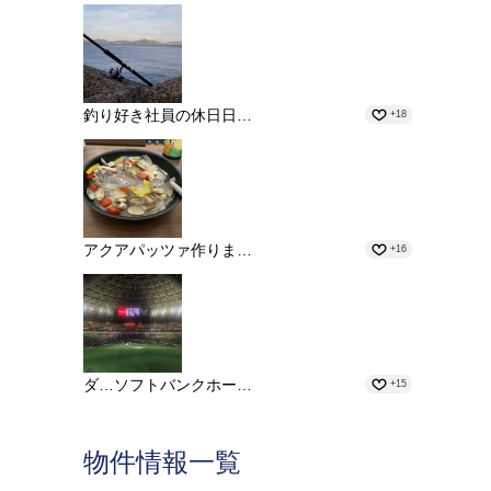
釣り好き社員の休日日…
+18
アクアパッツァ作りま…
+16
ダ…ソフトバンクホー…
+15
物件情報一覧