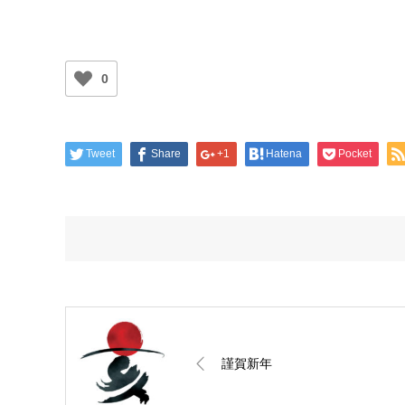
0
Tweet
Share
+1
Hatena
Pocket
謹賀新年