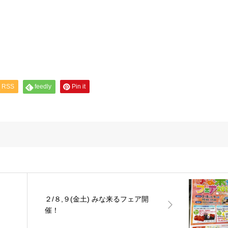
RSS
feedly
Pin it
２/８,９(金土) みな来るフェア開
催！