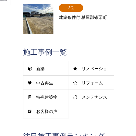
3位
建築条件付 糟屋郡篠栗町
施工事例一覧
新築
リノベーショ
中古再生
リフォーム
ン
特殊建築物
メンテナンス
お客様の声