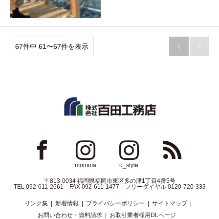
67件中 61〜67件を表示


ok
Instagram
Instagram
RSS
momota
u_style
〒813-0034 福岡県福岡市東区多の津1丁目4番5号
TEL 092-611-2661 FAX 092-611-1477 フリーダイヤル 0120-720-333
リンク集
新着情報
プライバシーポリシー
サイトマップ
お問い合わせ・資料請求
お取引業者様用DLページ