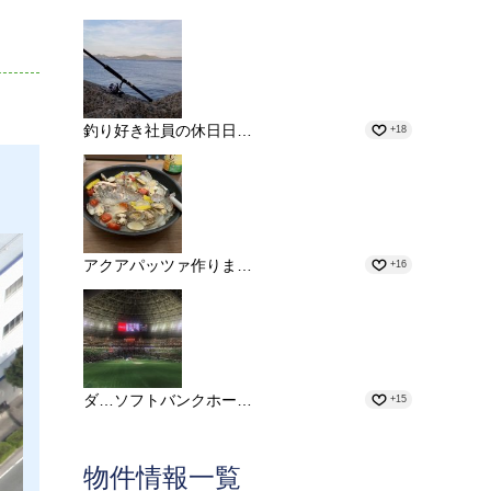
釣り好き社員の休日日…
+18
アクアパッツァ作りま…
+16
ダ…ソフトバンクホー…
+15
物件情報一覧