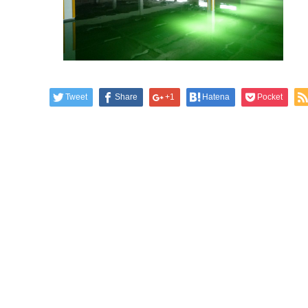
Tweet
Share
+1
Hatena
Pocket