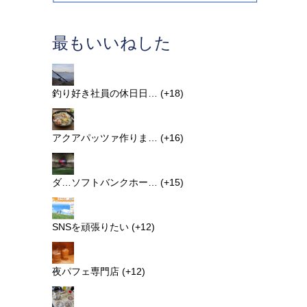
最もいいねした
釣り好き社員の休日日…
+18
アクアパッツァ作りま…
+16
ダ…ソフトバンクホー…
+15
SNSを頑張りたい
+12
夜パフェ専門店
+12