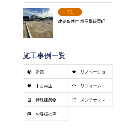
3位
建築条件付 糟屋郡篠栗町
施工事例一覧
新築
リノベーショ
中古再生
リフォーム
ン
特殊建築物
メンテナンス
お客様の声