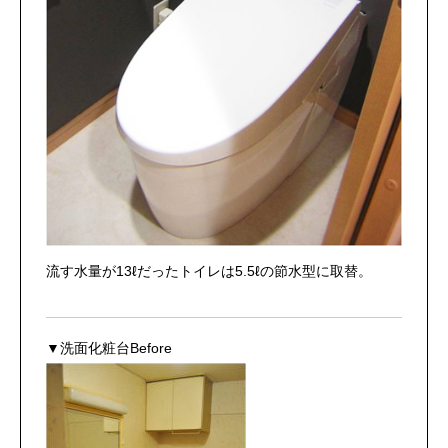
流す水量が13ℓだったトイレは5.5ℓの節水型に取替。
▼洗面化粧台Before