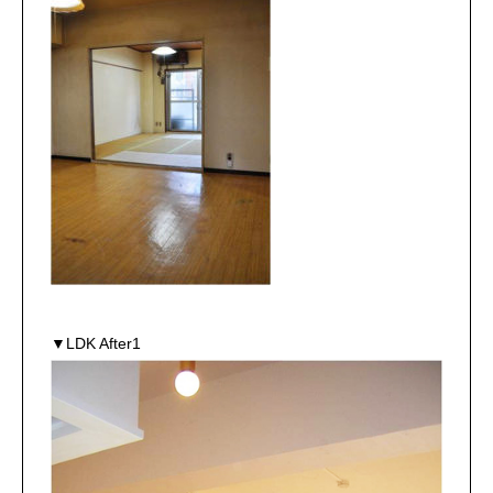
▼LDK After1