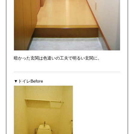
暗かった玄関は色遣いの工夫で明るい玄関に。
▼トイレBefore