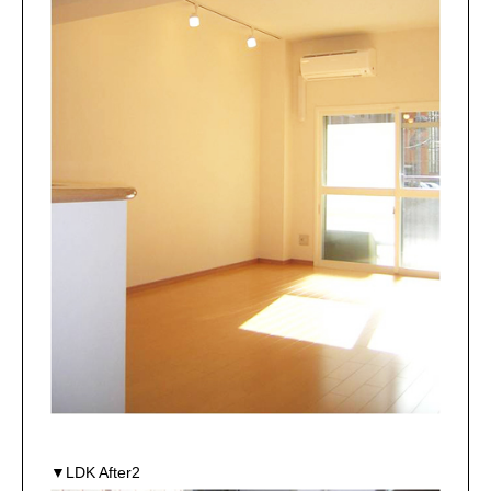
▼LDK After2