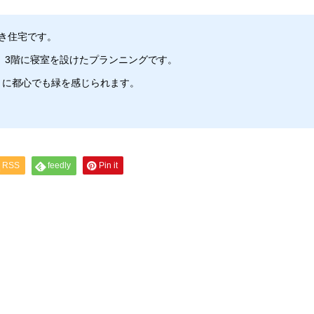
き住宅です。
、3階に寝室を設けたプランニングです。
うに都心でも緑を感じられます。
RSS
feedly
Pin it