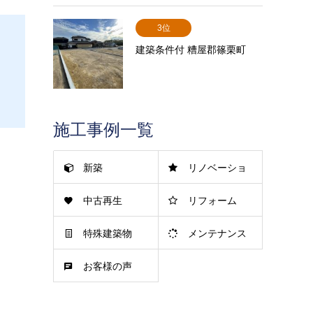
3位
建築条件付 糟屋郡篠栗町
施工事例一覧
新築
リノベーショ
中古再生
リフォーム
ン
特殊建築物
メンテナンス
お客様の声