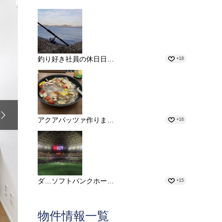
釣り好き社員の休日日…
+18

アクアパッツァ作りま…
+16
ダ…ソフトバンクホー…
+15
物件情報一覧