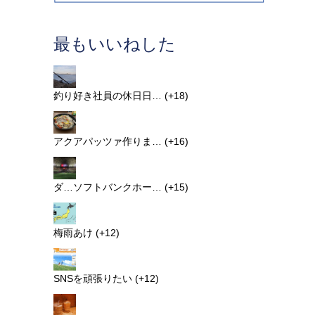
最もいいねした
釣り好き社員の休日日…
+18
アクアパッツァ作りま…
+16
ダ…ソフトバンクホー…
+15
梅雨あけ
+12
SNSを頑張りたい
+12