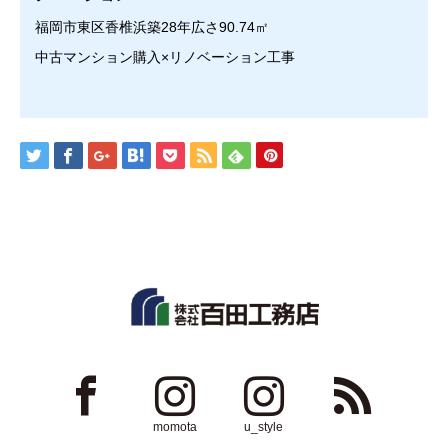
福岡市東区香椎浜築28年広さ90.74㎡
中古マンション購入×リノベーション工事
ok
Instagram
Instagram
RSS
momota
u_style