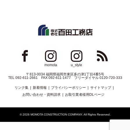
ok
Instagram
Instagram
RSS
momota
u_style
〒813-0034 福岡県福岡市東区多の津1丁目4番5号
TEL 092-611-2661 FAX 092-611-1477 フリーダイヤル 0120-720-333
リンク集
新着情報
プライバシーポリシー
サイトマップ
お問い合わせ・資料請求
お取引業者様用DLページ
© 2026
MOMOTA CONSTRUCTION COMPANY
. All Rights Reserved.