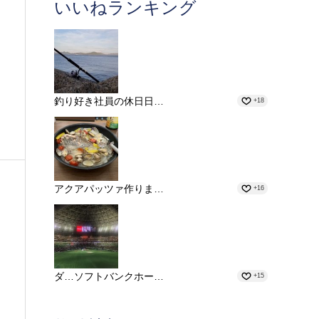
いいねランキング
釣り好き社員の休日日…
+18
アクアパッツァ作りま…
+16
ダ…ソフトバンクホー…
+15