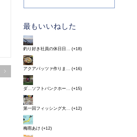
最もいいねした
釣り好き社員の休日日…
+18
アクアパッツァ作りま…
+16

ダ…ソフトバンクホー…
+15
第一回フィッシング大…
+12
梅雨あけ
+12