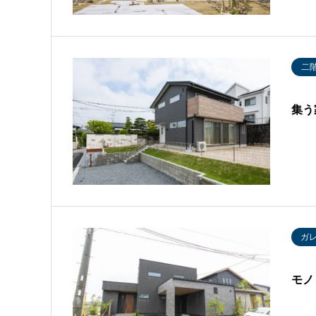
二
集う
ガ
モノ