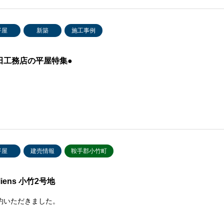
平屋
新築
施工事例
田工務店の平屋特集●
平屋
建売情報
鞍手郡小竹町
 liens 小竹2号地
約いただきました。