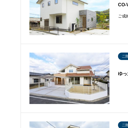
CO-
ご成
二
ゆっ
二