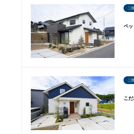
二
ペッ
二
こだ