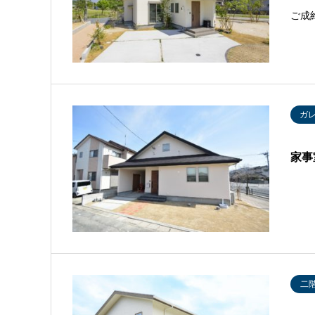
ご成
ガ
家事
二