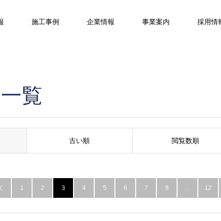
報
施工事例
企業情報
事業案内
採用情
例一覧
古い順
閲覧数順
1
2
3
4
5
6
7
8
…
12
