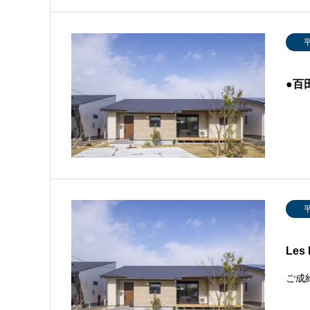
●百
Les
ご成