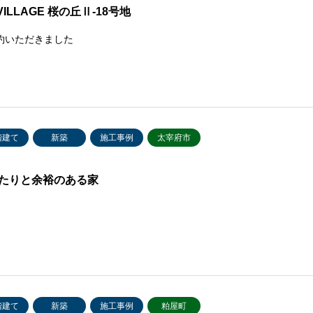
VILLAGE 桜の丘Ⅱ-18号地
約いただきました
階建て
新築
施工事例
太宰府市
たりと余裕のある家
階建て
新築
施工事例
粕屋町