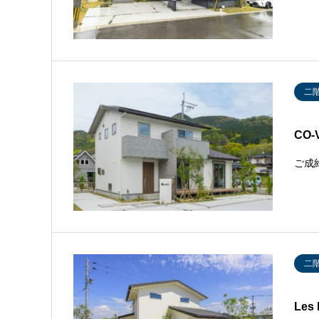
二
CO-
ご成
二
Les