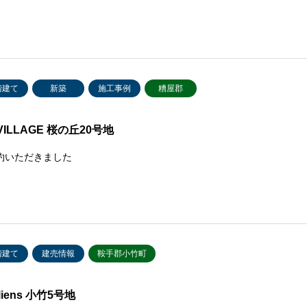
階建て
新築
施工事例
糟屋郡
VILLAGE 桜の丘20号地
約いただきました
階建て
建売情報
鞍手郡小竹町
 liens 小竹5号地