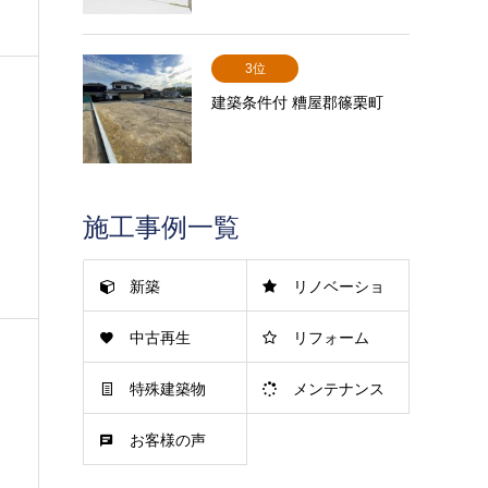
3位
建築条件付 糟屋郡篠栗町
施工事例一覧
新築
リノベーショ
中古再生
リフォーム
ン
特殊建築物
メンテナンス
お客様の声