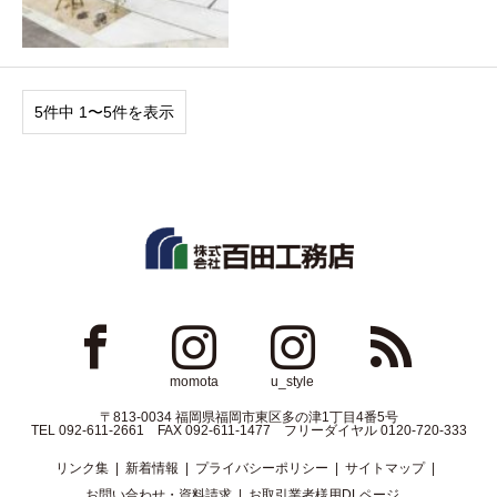
5件中 1〜5件を表示
ok
Instagram
Instagram
RSS
momota
u_style
〒813-0034 福岡県福岡市東区多の津1丁目4番5号
TEL 092-611-2661 FAX 092-611-1477 フリーダイヤル 0120-720-333
リンク集
新着情報
プライバシーポリシー
サイトマップ
お問い合わせ・資料請求
お取引業者様用DLページ