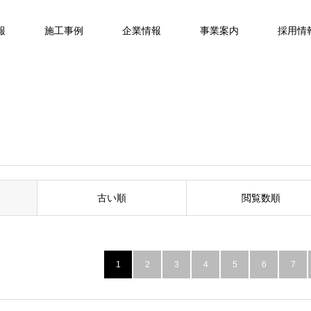
報
施工事例
企業情報
事業案内
採用情
古い順
閲覧数順
1
2
3
4
5
6
7