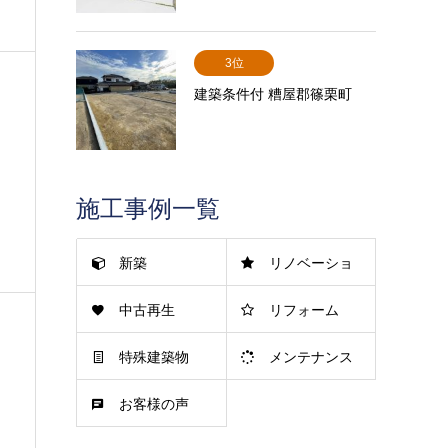
3位
建築条件付 糟屋郡篠栗町
施工事例一覧
新築
リノベーショ
中古再生
リフォーム
ン
特殊建築物
メンテナンス
お客様の声