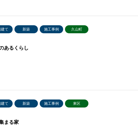
階建て
新築
施工事例
久山町
のあるくらし
階建て
新築
施工事例
東区
集まる家