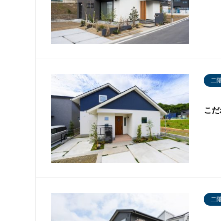
二
こだ
二