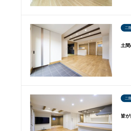
二
土間
二
皆が