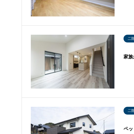
二
家族
二
ペッ