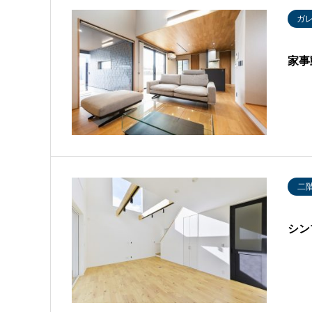
ガ
家事
二
シン