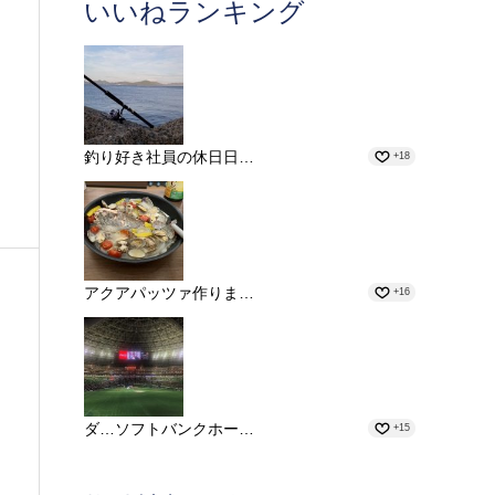
いいねランキング
釣り好き社員の休日日…
+18
アクアパッツァ作りま…
+16
ダ…ソフトバンクホー…
+15