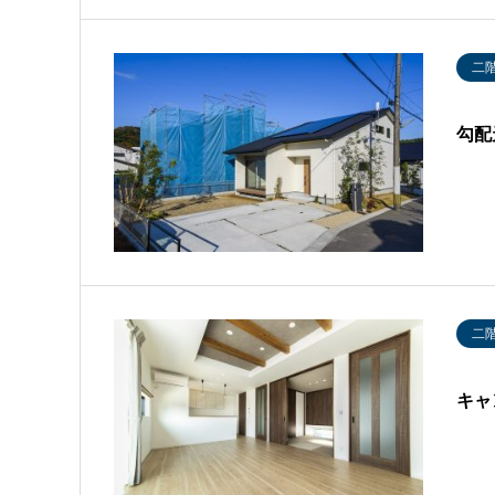
二
勾配
二
キャ