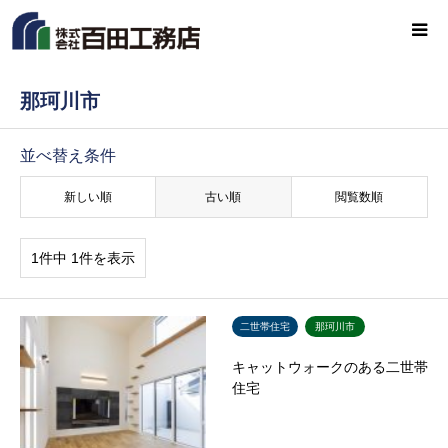
那珂川市
並べ替え条件
新しい順
古い順
閲覧数順
1件中 1件を表示
二世帯住宅
那珂川市
キャットウォークのある二世帯
住宅