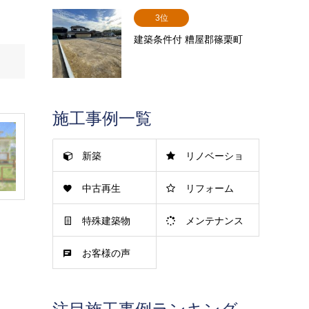
3位
建築条件付 糟屋郡篠栗町
施工事例一覧
新築
リノベーショ
中古再生
リフォーム
ン
特殊建築物
メンテナンス
お客様の声