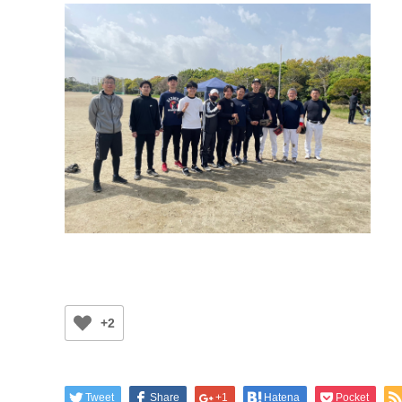
+2
Tweet
Share
+1
Hatena
Pocket