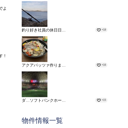
でよ
釣り好き社員の休日日…
+18
す！
アクアパッツァ作りま…
+16
ダ…ソフトバンクホー…
+15
物件情報一覧