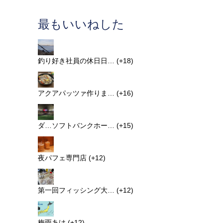
最もいいねした
釣り好き社員の休日日…
+18
アクアパッツァ作りま…
+16
ダ…ソフトバンクホー…
+15
夜パフェ専門店
+12
第一回フィッシング大…
+12
梅雨あけ
+12