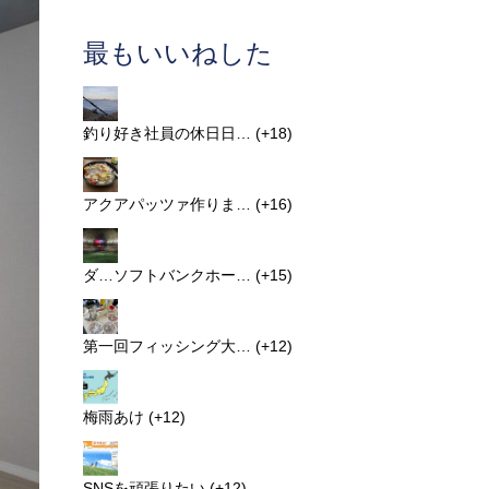
最もいいねした
釣り好き社員の休日日…
+18
アクアパッツァ作りま…
+16
ダ…ソフトバンクホー…
+15
第一回フィッシング大…
+12
梅雨あけ
+12
SNSを頑張りたい
+12