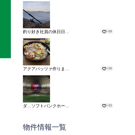
釣り好き社員の休日日…
+18
アクアパッツァ作りま…
+16
ダ…ソフトバンクホー…
+15
物件情報一覧