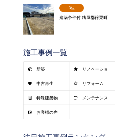
3位
建築条件付 糟屋郡篠栗町
施工事例一覧
新築
リノベーショ
中古再生
リフォーム
ン
特殊建築物
メンテナンス
お客様の声