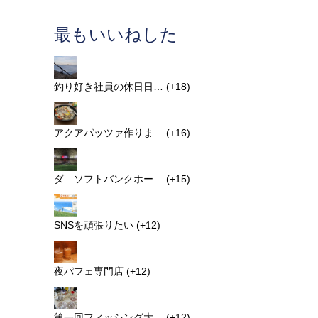
最もいいねした
釣り好き社員の休日日…
+18
アクアパッツァ作りま…
+16
ダ…ソフトバンクホー…
+15
SNSを頑張りたい
+12
夜パフェ専門店
+12
第一回フィッシング大…
+12