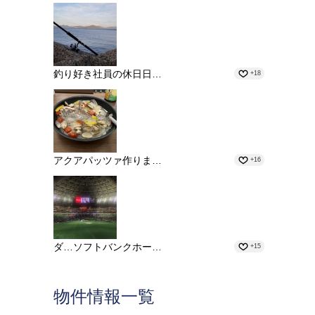
釣り好き社員の休日日…
+18
アクアパッツァ作りま…
+16
ダ…ソフトバンクホー…
+15
物件情報一覧