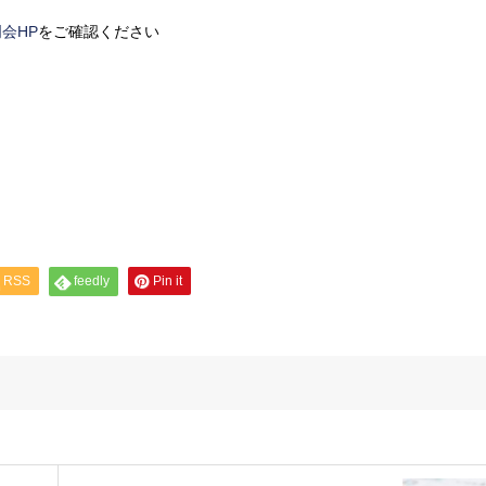
会HP
をご確認ください
RSS
feedly
Pin it