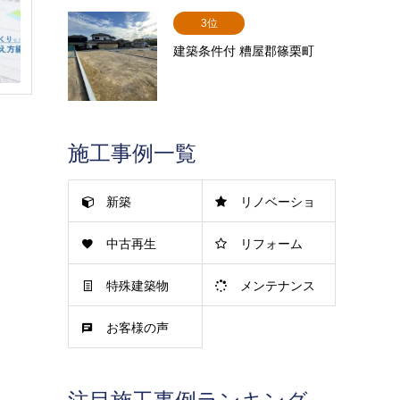
3位
建築条件付 糟屋郡篠栗町
施工事例一覧
新築
リノベーショ
中古再生
リフォーム
ン
特殊建築物
メンテナンス
お客様の声