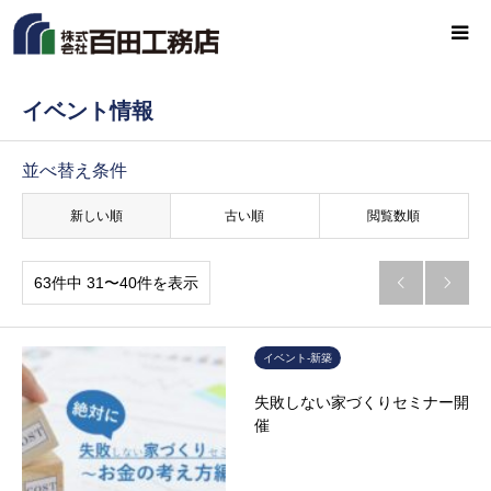
イベント情報
並べ替え条件
新しい順
古い順
閲覧数順
63件中 31〜40件を表示


イベント-新築
失敗しない家づくりセミナー開
催