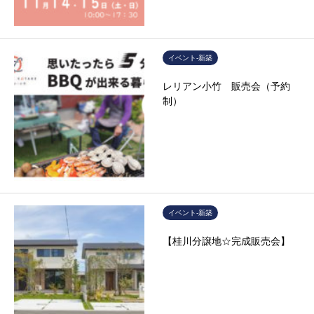
イベント-新築
レリアン小竹 販売会（予約
制）
イベント-新築
【桂川分譲地☆完成販売会】