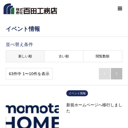
イベント情報
並べ替え条件
新しい順
古い順
閲覧数順
63件中 1〜10件を表示


イベント情報
新規ホームページへ移行しまし
た