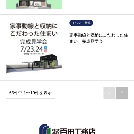
イベント-新築
家事動線と収納にこだわった住
まい 完成見学会
63件中 1〜10件を表示

