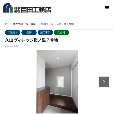
物件情報・施工事例
久山ヴィレッジ樹ノ里７号地
二階建て
新築
施工事例
久山町
久山ヴィレッジ樹ノ里７号地
2019.08.10
