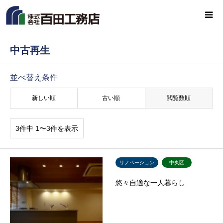
中古再生
並べ替え条件
新しい順
古い順
閲覧数順
3件中 1〜3件を表示
リノベーション
中央区
悠々自適な一人暮らし