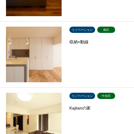
リノベーション
南区
収納×動線
リノベーション
中央区
Kajitanの家