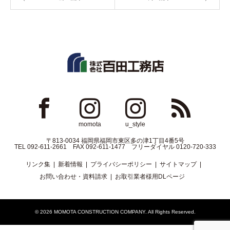
ok
Instagram
Instagram
RSS
momota
u_style
〒813-0034 福岡県福岡市東区多の津1丁目4番5号
TEL 092-611-2661 FAX 092-611-1477 フリーダイヤル 0120-720-333
リンク集
新着情報
プライバシーポリシー
サイトマップ
お問い合わせ・資料請求
お取引業者様用DLページ
© 2026
MOMOTA CONSTRUCTION COMPANY
. All Rights Reserved.