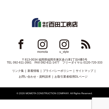
ok
Instagram
Instagram
RSS
momota
u_style
〒813-0034 福岡県福岡市東区多の津1丁目4番5号
TEL 092-611-2661 FAX 092-611-1477 フリーダイヤル 0120-720-333
リンク集
新着情報
プライバシーポリシー
サイトマップ
お問い合わせ・資料請求
お取引業者様用DLページ
© 2026
MOMOTA CONSTRUCTION COMPANY
. All Rights Reserved.