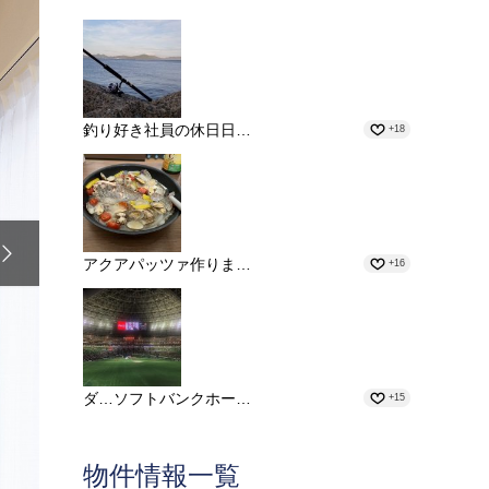
釣り好き社員の休日日…
+18

アクアパッツァ作りま…
+16
ダ…ソフトバンクホー…
+15
物件情報一覧