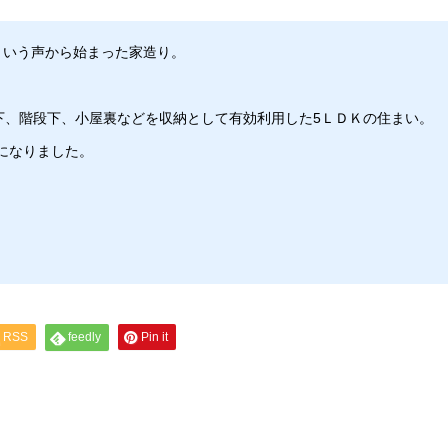
という声から始まった家造り。
下、階段下、小屋裏などを収納として有効利用した5ＬＤＫの住まい。
になりました。
RSS
feedly
Pin it