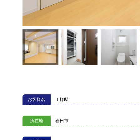
お客様名
Ｉ様邸
所在地
春日市