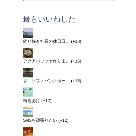
最もいいねした
釣り好き社員の休日日…
+18
アクアパッツァ作りま…
+16
ダ…ソフトバンクホー…
+15
梅雨あけ
+12
SNSを頑張りたい
+12