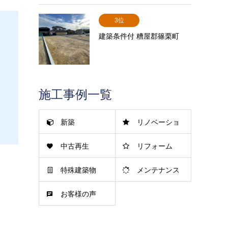
3位
建築条件付 糟屋郡篠栗町
施工事例一覧
新築
リノベーショ
中古再生
リフォーム
ン
特殊建築物
メンテナンス
お客様の声