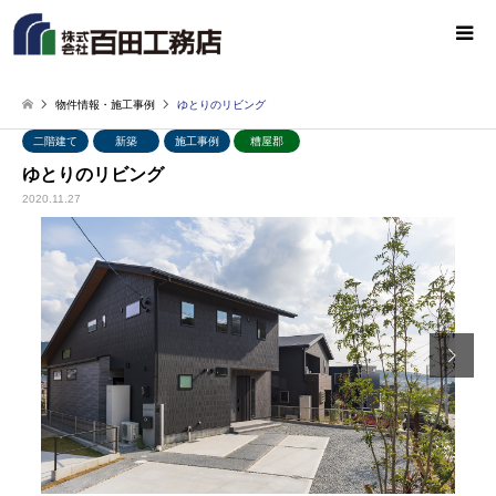
物件情報・施工事例
ゆとりのリビング
二階建て
新築
施工事例
糟屋郡
ゆとりのリビング
2020.11.27
