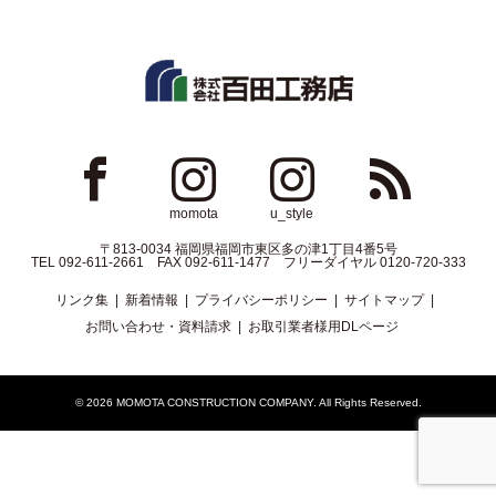
ok
Instagram
Instagram
RSS
momota
u_style
〒813-0034 福岡県福岡市東区多の津1丁目4番5号
TEL 092-611-2661 FAX 092-611-1477 フリーダイヤル 0120-720-333
リンク集
新着情報
プライバシーポリシー
サイトマップ
お問い合わせ・資料請求
お取引業者様用DLページ
© 2026
MOMOTA CONSTRUCTION COMPANY
. All Rights Reserved.