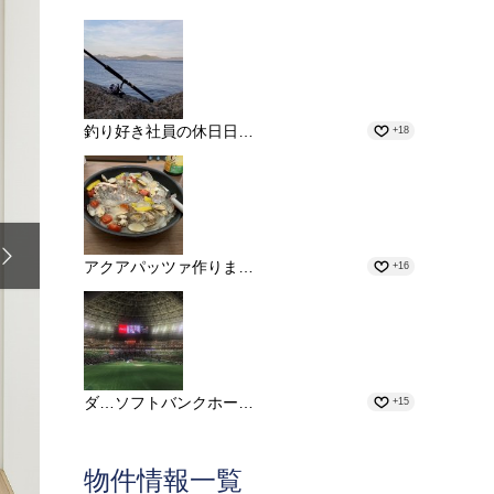
釣り好き社員の休日日…
+18

アクアパッツァ作りま…
+16
ダ…ソフトバンクホー…
+15
物件情報一覧