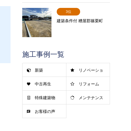
3位
建築条件付 糟屋郡篠栗町
施工事例一覧
新築
リノベーショ
中古再生
リフォーム
ン
特殊建築物
メンテナンス
お客様の声