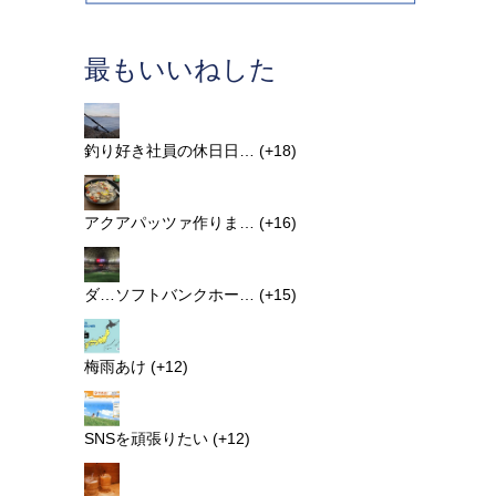
最もいいねした
釣り好き社員の休日日…
+18
アクアパッツァ作りま…
+16
ダ…ソフトバンクホー…
+15
梅雨あけ
+12
SNSを頑張りたい
+12