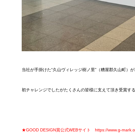
当社が手掛けた“久山ヴィレッジ樹ノ里”（糟屋郡久山町）が20
初チャレンジでしたがたくさんの皆様に支えて頂き受賞す
★GOOD DESIGN賞公式WEBサイト
https://www.g-mark.