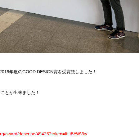
19年度のGOOD DESIGN賞を受賞致しました！
ることが出来ました！
org/award/describe/49426?token=IfLiBAWVky