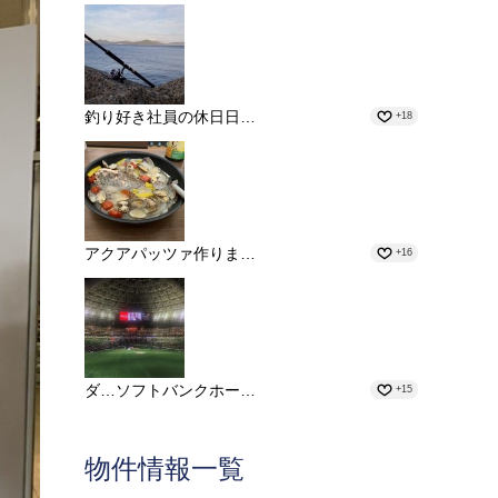
釣り好き社員の休日日…
+18
アクアパッツァ作りま…
+16
ダ…ソフトバンクホー…
+15
物件情報一覧