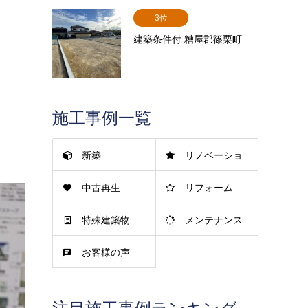
3位
建築条件付 糟屋郡篠栗町
施工事例一覧
新築
リノベーショ
中古再生
リフォーム
ン
特殊建築物
メンテナンス
お客様の声