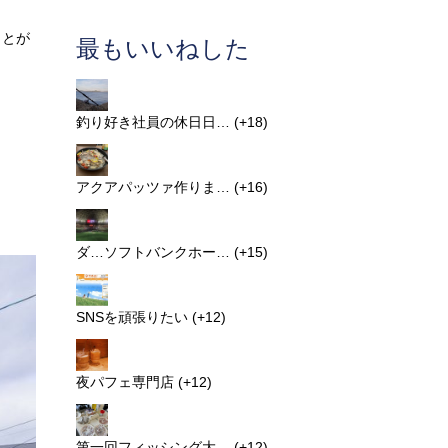
ことが
最もいいねした
釣り好き社員の休日日…
+18
アクアパッツァ作りま…
+16
ダ…ソフトバンクホー…
+15
SNSを頑張りたい
+12
夜パフェ専門店
+12
第一回フィッシング大…
+12